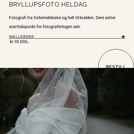
BRYLLUPSFOTO HELDAG
Fotografi
fra
forberedelsene
og
helt
til
kvelden
. Dere setter
starttidspunkt
for
fotograferingen
selv
.
INKLUDERER
kr
35
000,-
BESTILL