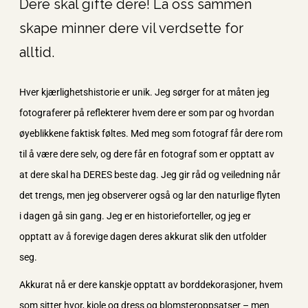
Dere skal gifte dere! La oss sammen
skape minner dere vil verdsette for
alltid.
Hver kjærlighetshistorie er unik. Jeg sørger for at måten jeg
fotograferer på reflekterer hvem dere er som par og hvordan
øyeblikkene faktisk føltes.
Med meg som fotograf får dere rom
til å være dere selv, og dere får en fotograf som er opptatt av
at dere skal ha DERES beste dag. Jeg gir råd og veiledning når
det trengs, men jeg observerer også og lar den naturlige flyten
i dagen gå sin gang. Jeg er en historieforteller, og jeg er
opptatt av å forevige dagen deres akkurat slik den utfolder
seg.
Akkurat nå er dere kanskje opptatt av borddekorasjoner, hvem
som sitter hvor, kjole og dress og blomsteroppsatser – men